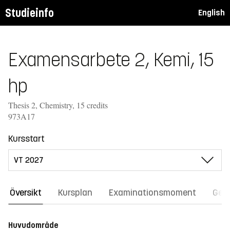
Studieinfo
English
Examensarbete 2, Kemi, 15
hp
Thesis 2, Chemistry, 15 credits
973A17
Kursstart
Översikt
Kursplan
Examinationsmoment
Gene
Huvudområde