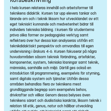
Kursbeskrivning
I hela kursen relateras innehåll och arbetsformer till
teknikens didaktik. Kursen tar upp elevers tankar och
lärande om och i teknik liksom hur utvecklandet av ett
eget tekniskt kunnande och medvetenhet bidrar till
individers tekniska bildning. I kursen får studenterna
pröva olika former av pedagogiska verktyg samt
reflektera över hur dessa kan analyseras utifrån ett
teknikdidaktiskt perspektiv och omvandlas till egen
undervisning i årskurs 4-6. Kursen fokuserar på några
huvudområden såsom teknisk förändring, artefakter,
komponenter, system, tekniska lösningar samt teknik,
människa, samhälle och miljö. Därtill ges också en
introduktion till programmering, exempelvis för styrning,
samt digitala system och tjänster. Utifrån dessa
områden behandlas flera av teknikens mest
grundläggande begrepp som exempelvis behov,
drivkrafter och villkor. Genom dessa belyses även
teknikens särart och dualistiska karaktär, liksom teknik i
relation till etik, genus, natur och hållbar utveckling