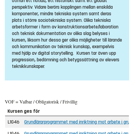
utifrån ett nutida, ett historiskt samt ett globalt
perspektiv. Vidare berörs kopplingen mellan enskilda
komponenter, mindre tekniska system samt deras
plats i större sociotekniska system. Olika tekniska
arbetsformer i form av konstruktionsarbete/laboration
och teknisk dokumentation av olika slag belyses i
kursen, liksom hur dessa ger olika möjligheter till lärande
och kommunikation av teknisk kunskap, exempelvis
med hjälp av digital storytelling. Kursen tar även upp
progression, bedömning och betygssättning av elevers
teknikkunskaper.
VOF = Valbar / Obligatorisk / Frivillig
Kursen ges för
L1G46
Grundlärarprogrammet med inriktning mot arbete i grun
L1G46
Grundlärarprogrammet med inriktning mot arbete i grun