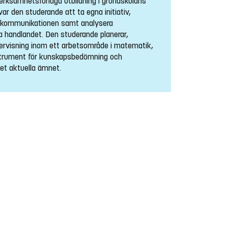
rksamhetsförlagd utbildning i grundskolans
ar den studerande att ta egna initiativ,
sa kommunikationen samt analysera
 handlandet. Den studerande planerar,
ervisning inom ett arbetsområde i matematik,
strument för kunskapsbedömning och
 det aktuella ämnet.