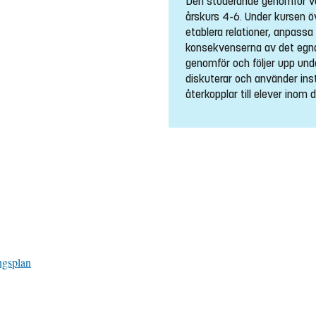
Den studerande genomför ve
årskurs 4-6. Under kursen öv
etablera relationer, anpas
konsekvenserna av det egna
genomför och följer upp und
diskuterar och använder in
återkopplar till elever inom
ngsplan