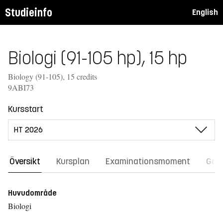
Studieinfo
English
Biologi (91-105 hp), 15 hp
Biology (91-105), 15 credits
9ABI73
Kursstart
Översikt
Kursplan
Examinationsmoment
Gene
Huvudområde
Biologi