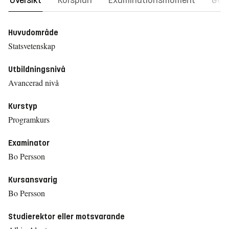
Översikt
Kursplan
Examinationsmoment
Gene
Huvudområde
Statsvetenskap
Utbildningsnivå
Avancerad nivå
Kurstyp
Programkurs
Examinator
Bo Persson
Kursansvarig
Bo Persson
Studierektor eller motsvarande