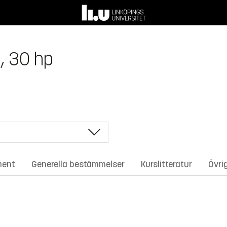
, 30 hp
ment
Generella bestämmelser
Kurslitteratur
Övri