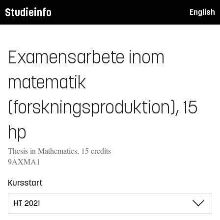
Studieinfo
English
Examensarbete inom
matematik
(forskningsproduktion), 15
hp
Thesis in Mathematics, 15 credits
9AXMA1
Kursstart