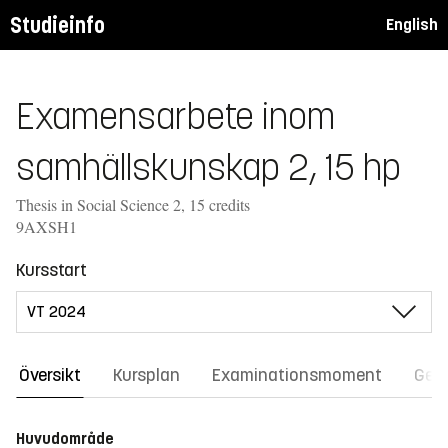
Studieinfo
English
Examensarbete inom
samhällskunskap 2, 15 hp
Thesis in Social Science 2, 15 credits
9AXSH1
Kursstart
Översikt
Kursplan
Examinationsmoment
Gene
Huvudområde