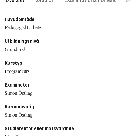
Översikt
Kursplan
Examinationsmoment
Gene
Huvudområde
Pedagogiskt arbete
Utbildningsnivå
Grundnivå
Kurstyp
Programkurs
Examinator
Simon Östling
Kursansvarig
Simon Östling
Studierektor eller motsvarande