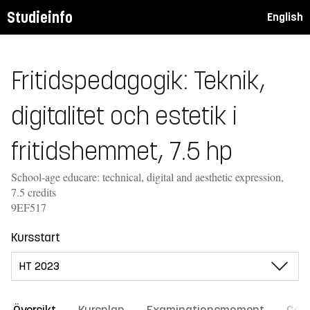
Studieinfo
English
Fritidspedagogik: Teknik,
digitalitet och estetik i
fritidshemmet, 7.5 hp
School-age educare: technical, digital and aesthetic expression,
7.5 credits
9EF517
Kursstart