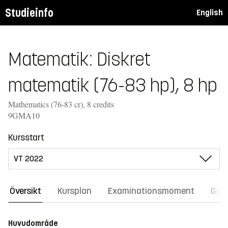
Studieinfo
English
Matematik: Diskret
matematik (76-83 hp), 8 hp
Mathematics (76-83 cr), 8 credits
9GMA10
Kursstart
Översikt
Kursplan
Examinationsmoment
Gene
Huvudområde