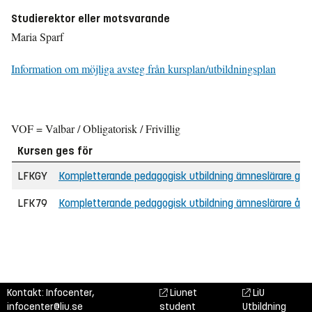
Studierektor eller motsvarande
Maria Sparf
Information om möjliga avsteg från kursplan/utbildningsplan
VOF = Valbar / Obligatorisk / Frivillig
Kursen ges för
LFKGY
Kompletterande pedagogisk utbildning ämneslärare gymna
LFK79
Kompletterande pedagogisk utbildning ämneslärare åk 7-
Kontakt: Infocenter,
Liunet
LiU
infocenter@liu.se
student
Utbildning