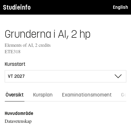
Studieinfo
English
Grunderna i AI, 2 hp
Elements of AI, 2 credits
ETE318
Kursstart
Översikt
Kursplan
Examinationsmoment
Gene
Huvudområde
Datavetenskap