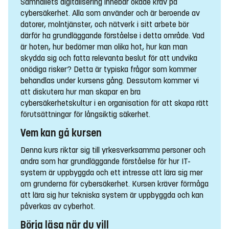
Samhällets digitalisering innebär ökade krav på
cybersäkerhet. Alla som använder och är beroende av
datorer, molntjänster, och nätverk i sitt arbete bör
därför ha grundläggande förståelse i detta område. Vad
är hoten, hur bedömer man olika hot, hur kan man
skydda sig och fatta relevanta beslut för att undvika
onödiga risker? Detta är typiska frågor som kommer
behandlas under kursens gång. Dessutom kommer vi
att diskutera hur man skapar en bra
cybersäkerhetskultur i en organisation för att skapa rätt
förutsättningar för långsiktig säkerhet.
Vem kan gå kursen
Denna kurs riktar sig till yrkesverksamma personer och
andra som har grundläggande förståelse för hur IT-
system är uppbyggda och ett intresse att lära sig mer
om grunderna för cybersäkerhet. Kursen kräver förmåga
att lära sig hur tekniska system är uppbyggda och kan
påverkas av cyberhot.
Börja läsa när du vill