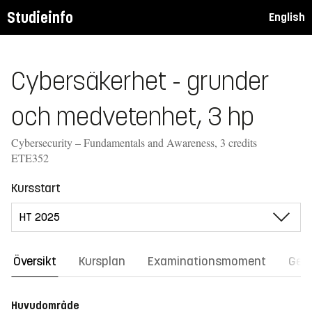
Studieinfo
English
Cybersäkerhet - grunder
och medvetenhet, 3 hp
Cybersecurity – Fundamentals and Awareness, 3 credits
ETE352
Kursstart
Översikt
Kursplan
Examinationsmoment
Gene
Huvudområde