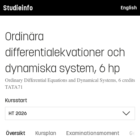
Studieinfo
English
Ordinära
differentialekvationer och
dynamiska system, 6 hp
Ordinary Differential Equations and Dynamical Systems, 6 credits
TATA71
Kursstart
Översikt
Kursplan
Examinationsmoment
Gene