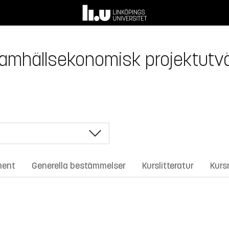
samhällsekonomisk projektutvä
ment
Generella bestämmelser
Kurslitteratur
Kurs