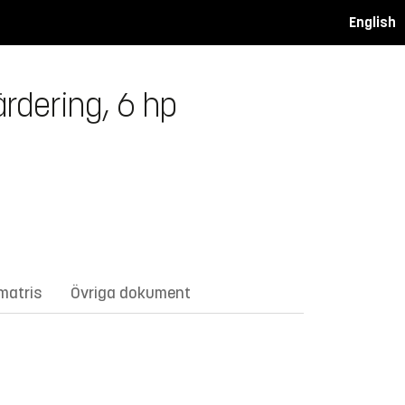
English
rdering, 6 hp
matris
Övriga dokument