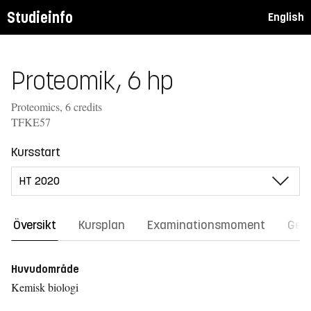
Studieinfo
English
Proteomik, 6 hp
Proteomics, 6 credits
TFKE57
Kursstart
Översikt
Kursplan
Examinationsmoment
Gene
Huvudområde
Kemisk biologi