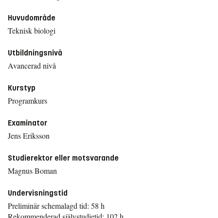
Huvudområde
Teknisk biologi
Utbildningsnivå
Avancerad nivå
Kurstyp
Programkurs
Examinator
Jens Eriksson
Studierektor eller motsvarande
Magnus Boman
Undervisningstid
Preliminär schemalagd tid: 58 h
Rekommenderad självstudietid: 102 h