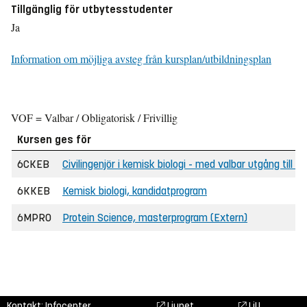
Tillgänglig för utbytesstudenter
Ja
Information om möjliga avsteg från kursplan/utbildningsplan
VOF = Valbar / Obligatorisk / Frivillig
Kursen ges för
6CKEB
Civilingenjör i kemisk biologi - med valbar utgång till 
6KKEB
Kemisk biologi, kandidatprogram
6MPRO
Protein Science, masterprogram (Extern)
Kontakt: Infocenter,
Liunet
LiU