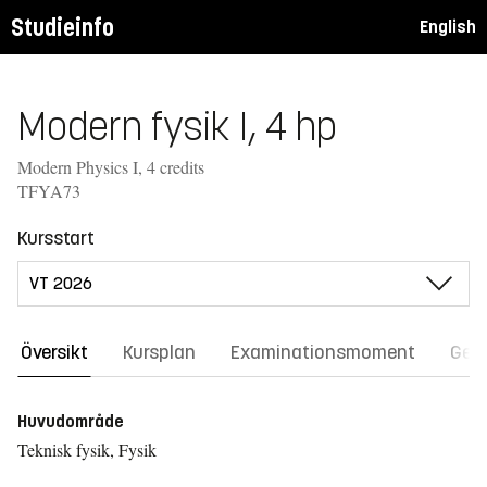
Studieinfo
English
Modern fysik I, 4 hp
Modern Physics I, 4 credits
TFYA73
Kursstart
Översikt
Kursplan
Examinationsmoment
Gene
Huvudområde
Teknisk fysik, Fysik