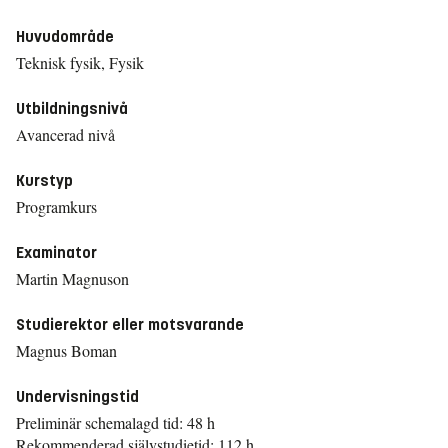
Huvudområde
Teknisk fysik, Fysik
Utbildningsnivå
Avancerad nivå
Kurstyp
Programkurs
Examinator
Martin Magnuson
Studierektor eller motsvarande
Magnus Boman
Undervisningstid
Preliminär schemalagd tid: 48 h
Rekommenderad självstudietid: 112 h