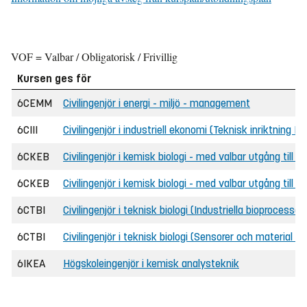
VOF = Valbar / Obligatorisk / Frivillig
Kursen ges för
6CEMM
Civilingenjör i energi - miljö - management
6CIII
Civilingenjör i industriell ekonomi (Teknisk inriktning B
6CKEB
Civilingenjör i kemisk biologi - med valbar utgång till 
6CKEB
Civilingenjör i kemisk biologi - med valbar utgång till
6CTBI
Civilingenjör i teknisk biologi (Industriella bioprocesser)
6CTBI
Civilingenjör i teknisk biologi (Sensorer och material i 
6IKEA
Högskoleingenjör i kemisk analysteknik