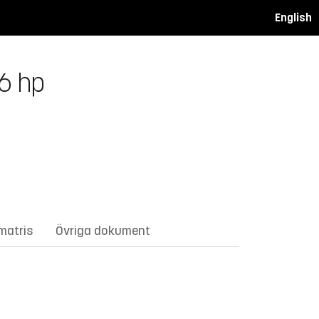
English
 6 hp
matris
Övriga dokument