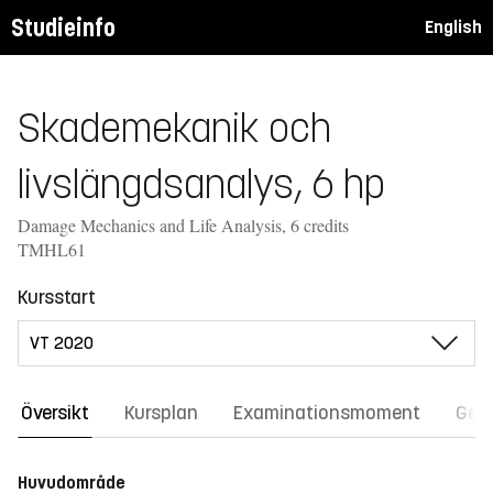
Studieinfo
English
Skademekanik och
livslängdsanalys, 6 hp
Damage Mechanics and Life Analysis, 6 credits
TMHL61
Kursstart
Översikt
Kursplan
Examinationsmoment
Gene
Huvudområde