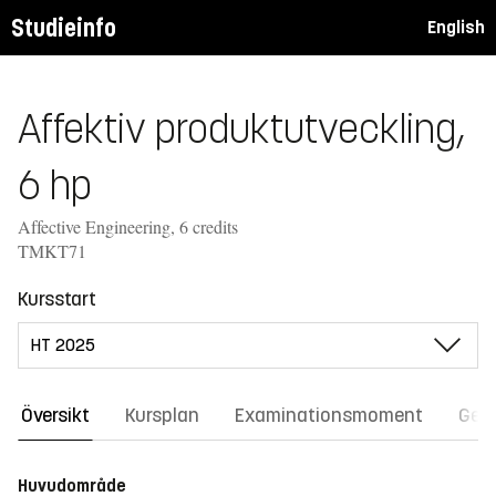
Studieinfo
English
Affektiv produktutveckling,
6 hp
Affective Engineering, 6 credits
TMKT71
Kursstart
Översikt
Kursplan
Examinationsmoment
Gene
Huvudområde