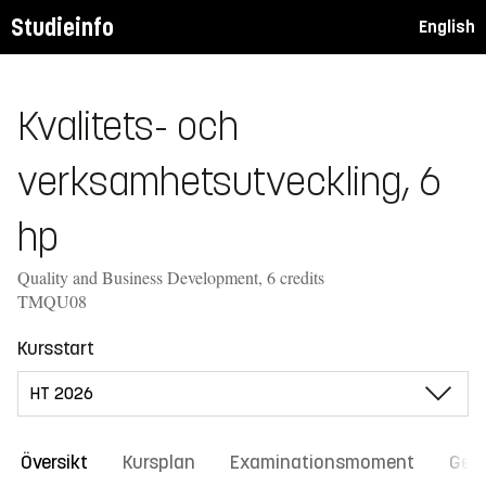
Studieinfo
English
Kvalitets- och
verksamhetsutveckling, 6
hp
Quality and Business Development, 6 credits
TMQU08
Kursstart
Översikt
Kursplan
Examinationsmoment
Gene