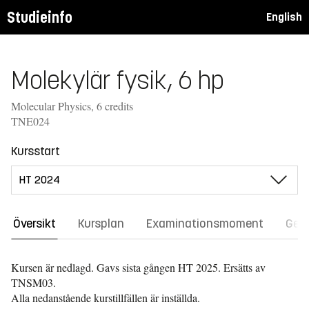
Studieinfo
English
Molekylär fysik, 6 hp
Molecular Physics, 6 credits
TNE024
Kursstart
Översikt
Kursplan
Examinationsmoment
Gene
Kursen är nedlagd. Gavs sista gången
HT 2025.
Ersätts av
TNSM03.
Alla nedanstående kurstillfällen är inställda.