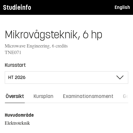
Studieinfo
English
Mikrovågsteknik, 6 hp
Microwave Engineering, 6 credits
TNE071
Kursstart
Översikt
Kursplan
Examinationsmoment
Gene
Huvudområde
Elektroteknik