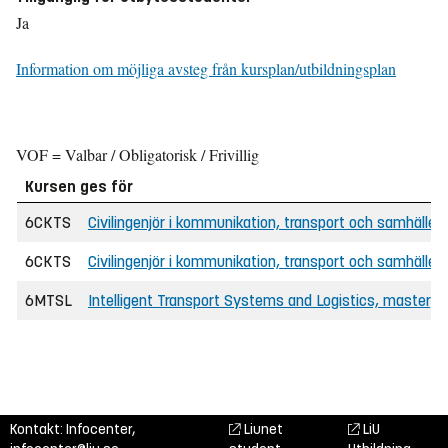
Ja
Information om möjliga avsteg från kursplan/utbildningsplan
VOF = Valbar / Obligatorisk / Frivillig
Kursen ges för
6CKTS
Civilingenjör i kommunikation, transport och samhälle
6CKTS
Civilingenjör i kommunikation, transport och samhälle (
6MTSL
Intelligent Transport Systems and Logistics, masterp
Kontakt: Infocenter,
Liunet
LiU