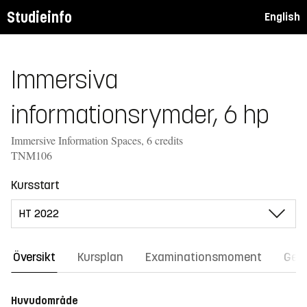
Studieinfo
English
Immersiva
informationsrymder, 6 hp
Immersive Information Spaces, 6 credits
TNM106
Kursstart
Översikt
Kursplan
Examinationsmoment
Gene
Huvudområde