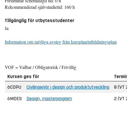
Preliminär schemalagd tid: 0 h
Rekommenderad självstudietid: 160 h
Tillgänglig för utbytesstudenter
Ja
Information om möjliga avsteg från kursplan/utbildningsplan
VOF = Valbar / Obligatorisk / Frivillig
Kursen ges för
Termin
6CDPU
Civilingenjör i design och produktutveckling
8 (VT 20
6MDES
Design, masterprogram
2 (VT 20