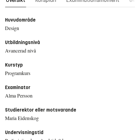
Översikt
Kursplan
Examinationsmoment
Gene
Huvudområde
Design
Utbildningsnivå
Avancerad nivå
Kurstyp
Programkurs
Examinator
Alma Persson
Studierektor eller motsvarande
Maria Eidenskog
Undervisningstid