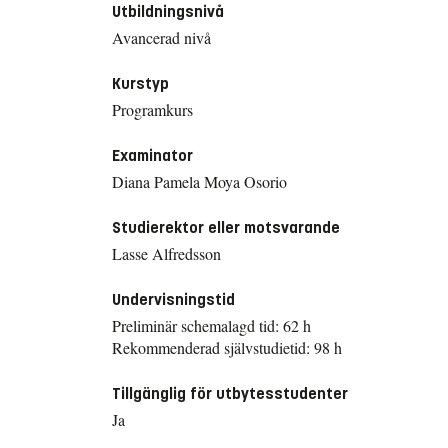
Utbildningsnivå
Avancerad nivå
Kurstyp
Programkurs
Examinator
Diana Pamela Moya Osorio
Studierektor eller motsvarande
Lasse Alfredsson
Undervisningstid
Preliminär schemalagd tid: 62 h
Rekommenderad självstudietid: 98 h
Tillgänglig för utbytesstudenter
Ja