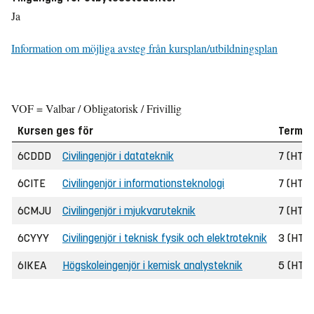
Ja
Information om möjliga avsteg från kursplan/utbildningsplan
VOF = Valbar / Obligatorisk / Frivillig
Kursen ges för
Termin
6CDDD
Civilingenjör i datateknik
7 (HT 
6CITE
Civilingenjör i informationsteknologi
7 (HT 
6CMJU
Civilingenjör i mjukvaruteknik
7 (HT 
6CYYY
Civilingenjör i teknisk fysik och elektroteknik
3 (HT 
6IKEA
Högskoleingenjör i kemisk analysteknik
5 (HT 