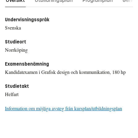
Översikt
Utbildningsplan
Programplan
Gener
Undervisningsspråk
Svenska
Studieort
Norrköping
Examensbenämning
Kandidatexamen i Grafisk design och kommunikation, 180 hp
Studietakt
Helfart
Information om möjliga avsteg från kursplan/utbildningsplan