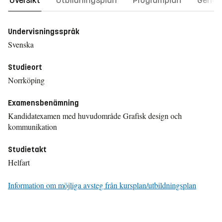
Översikt
Utbildningsplan
Programplan
Gener
Undervisningsspråk
Svenska
Studieort
Norrköping
Examensbenämning
Kandidatexamen med huvudområde Grafisk design och
kommunikation
Studietakt
Helfart
Information om möjliga avsteg från kursplan/utbildningsplan