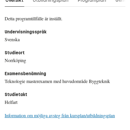
Översikt
Utbildningsplan
Programplan
Gener
Detta programtillfälle är inställt.
Undervisningsspråk
Svenska
Studieort
Norrköping
Examensbenämning
Teknologie masterexamen med huvudområde Byggteknik
Studietakt
Helfart
Information om möjliga avsteg från kursplan/utbildningsplan