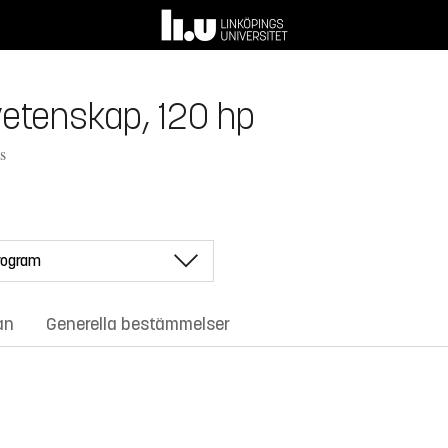
etenskap, 120 hp
s
an
Generella bestämmelser