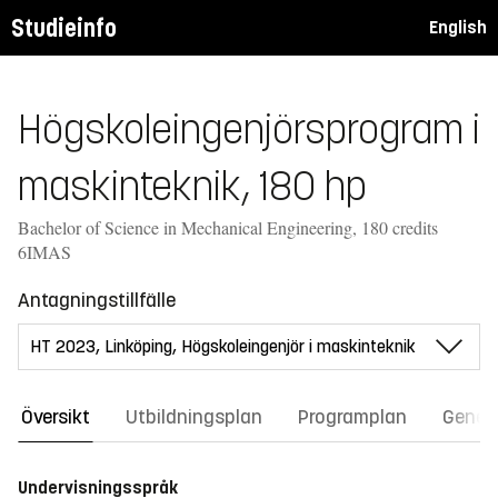
Studieinfo
English
Högskoleingenjörsprogram i
maskinteknik, 180 hp
Bachelor of Science in Mechanical Engineering, 180 credits
6IMAS
Antagningstillfälle
Översikt
Utbildningsplan
Programplan
Gener
Undervisningsspråk