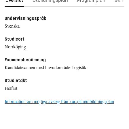
Översikt
Utbildningsplan
Programplan
Gener
Undervisningsspråk
Svenska
Studieort
Norrköping
Examensbenämning
Kandidatexamen med huvudområde Logistik
Studietakt
Helfart
Information om möjliga avsteg från kursplan/utbildningsplan