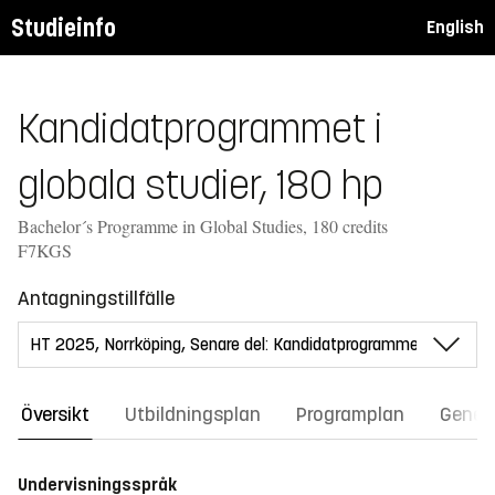
Studieinfo
English
Kandidatprogrammet i
globala studier, 180 hp
Bachelor´s Programme in Global Studies, 180 credits
F7KGS
Antagningstillfälle
Översikt
Utbildningsplan
Programplan
Gener
Undervisningsspråk