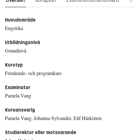
Översikt
Kursplan
Examinationsmoment
Gene
Huvudområde
Engelska
Utbildningsnivå
Grundnivå
Kurstyp
Fristående- och programkurs
Examinator
Pamela Vang
Kursansvarig
Pamela Vang, Johanna Sylvander, Elif Härkönen
Studierektor eller motsvarande