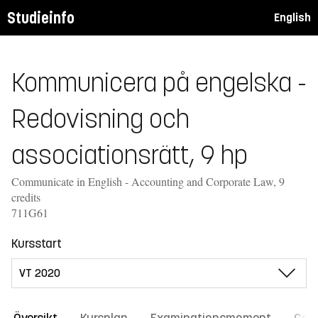
Studieinfo
English
Kommunicera på engelska -
Redovisning och
associationsrätt, 9 hp
Communicate in English - Accounting and Corporate Law, 9
credits
711G61
Kursstart