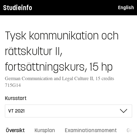
Studieinfo
English
Tysk kommunikation och
rättskultur II,
fortsättningskurs, 15 hp
German Communication and Legal Culture II, 15 credits
715G14
Kursstart
Översikt
Kursplan
Examinationsmoment
Gene