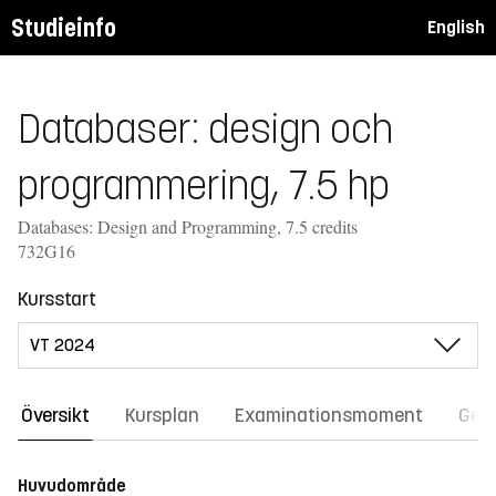
Studieinfo
English
Databaser: design och
programmering, 7.5 hp
Databases: Design and Programming, 7.5 credits
732G16
Kursstart
Översikt
Kursplan
Examinationsmoment
Gene
Huvudområde