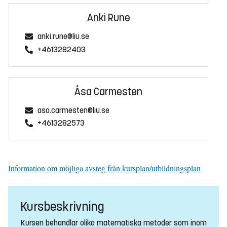
Anki Rune
anki.rune@liu.se
+4613282403
Åsa Carmesten
asa.carmesten@liu.se
+4613282573
Information om möjliga avsteg från kursplan/utbildningsplan
Kursbeskrivning
Kursen behandlar olika matematiska metoder som inom