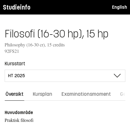
Studieinfo
English
Filosofi (16-30 hp), 15 hp
Philosophy (16-30 cr), 15 credits
92FS21
Kursstart
Översikt
Kursplan
Examinationsmoment
Gene
Huvudområde
Praktisk filosofi