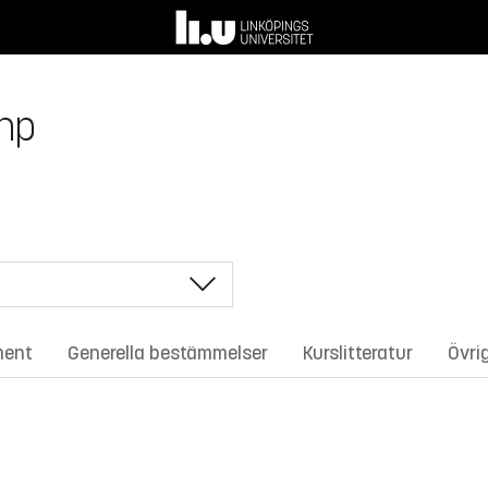
 hp
ment
Generella bestämmelser
Kurslitteratur
Övri