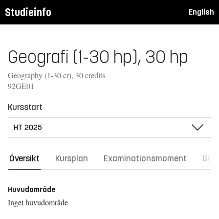
Studieinfo
English
Geografi (1-30 hp), 30 hp
Geography (1-30 cr), 30 credits
92GE01
Kursstart
Översikt
Kursplan
Examinationsmoment
Gene
Huvudområde
Inget huvudområde