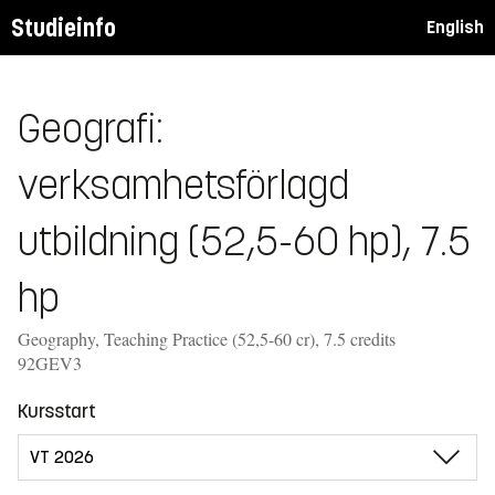
Studieinfo
English
Geografi:
verksamhetsförlagd
utbildning (52,5-60 hp), 7.5
hp
Geography, Teaching Practice (52,5-60 cr), 7.5 credits
92GEV3
Kursstart