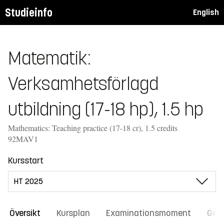
Studieinfo
English
Matematik:
Verksamhetsförlagd
utbildning (17-18 hp), 1.5 hp
Mathematics: Teaching practice (17-18 cr), 1.5 credits
92MAV1
Kursstart
Översikt
Kursplan
Examinationsmoment
Gene