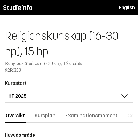
Studieinfo
English
Religionskunskap (16-30
hp), 15 hp
Religious Studies (16-30 Cr), 15 credits
92RE23
Kursstart
Översikt
Kursplan
Examinationsmoment
Gene
Huvudområde