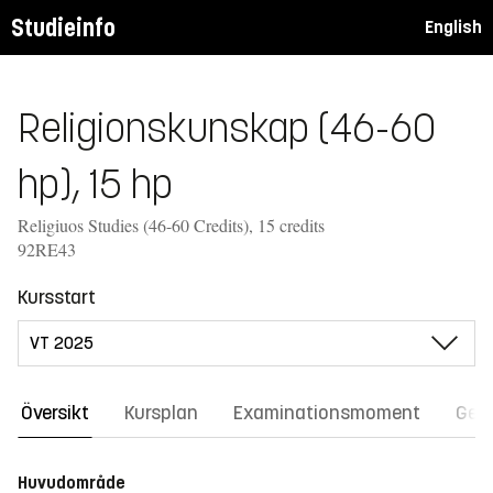
Studieinfo
English
Religionskunskap (46-60
hp), 15 hp
Religiuos Studies (46-60 Credits), 15 credits
92RE43
Kursstart
Översikt
Kursplan
Examinationsmoment
Gene
Huvudområde